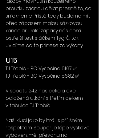
jakoby mávnutím kouzelného 
proutku začnou dělat přesně to, co 
si řekneme. Příště tedy budeme mít 
před zápasem malou sázkovou 
kancelář. Další zápasy nás čeká 
ostřejší test s áčkem Tygrů, tak 
uvidíme co to přinese za výkony.
U15
TJ Třebíč - BC Vysočina 61:67 ✅
TJ Třebíč - BC Vysočina 56:82 ✅
V sobotu 24.2 nás čekala dvě 
odložená utkání s třetím celkem 
v tabulce TJ Třebíč.
Naši kluci jako by hráli s přílišným 
respektem. Soupeř je lépe výškově 
vybaven, měl převahu na 