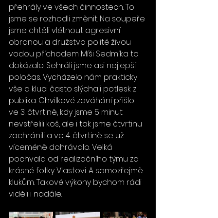
přehrály ve všech činnostech. To 
jsme se rozhodli změnit. Na soupeře 
jsme chtěli vlétnout agresivní 
obranou a družstvo polité živou 
vodou příchodem Míši Sedmíka to 
dokázalo. Sehráli jsme asi nejlepší 
poločas. Vycházelo nám prakticky 
vše a kluci často slýchali potlesk z 
publika. Chvilkové zaváhání přišlo 
ve 3. čtvrtině, kdy jsme 5 minut 
nevstřelili koš, ale i tak jsme čtvrtinu 
zachránili a ve 4. čtvrtině se už 
víceméně dohrávalo. Velká 
pochvala od realizačního týmu za 
krásné fotky Vlastovi. A samozřejmě 
klukům. Takové výkony bychom rádi 
viděli i nadále.