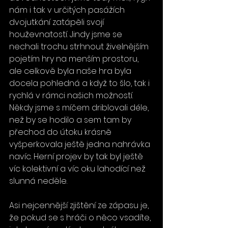
nám i tak v určitých pasážích 
dvojutkání zatápěli svojí 
houževnatostí. Jindy jsme se 
nechali trochu strhnout živelnějším 
pojetím hry na menším prostoru, 
ale celkově byla naše hra byla 
docela pohledná a když to šlo, tak i 
rychlá v rámci našich možností. 
Někdy jsme s míčem driblovali déle, 
než by se hodilo a sem tam by 
přechod do útoku krásně 
vyšperkovala ještě jedna nahrávka 
navíc. Herní projev by tak byl ještě 
víc kolektivní a víc oku lahodící než 
slunná neděle.
Asi nejcennější zjištění ze zápasu je, 
že pokud se s hráči o něco vsadíte, 