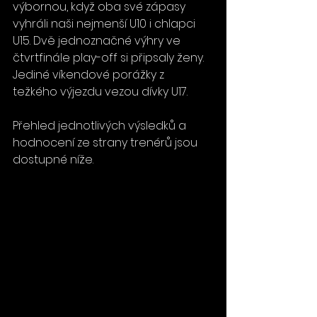
výbornou, když oba své zápasy 
vyhráli naši nejmenší U10 i chlapci 
U15. Dvě jednoznačné výhry ve 
čtvrtfinále play-off si připsaly ženy.  
Jediné víkendové porážky z 
težkého výjezdu vezou dívky U17.
Přehled jednotlivých výsledků a 
hodnocení ze strany trenérů jsou 
dostupné níže.