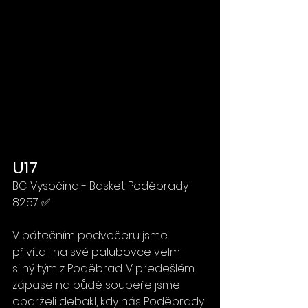
U17 
BC Vysočina - Basket Poděbrady 
82:57 ✅
V pátečním podvečeru jsme 
přivítali na své palubovce velmi 
silný tým z Poděbrad. V předešlém 
zápase na půdě soupeře jsme 
obdrželi debakl, kdy nás Poděbrady 