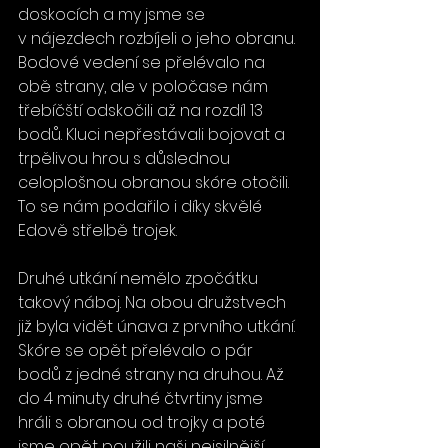
doskocích a my jsme se 
v nájezdech rozbíjeli o jeho obranu. 
Bodové vedení se přelévalo na 
obě strany, ale v poločase nám 
třebíčští odskočili až na rozdíl 13 
bodů. Kluci nepřestávali bojovat a 
trpělivou hrou s důslednou 
celoplošnou obranou skóre otočili. 
To se nám podařilo i díky skvělé 
Edově střelbě trojek.
Druhé utkání nemělo zpočátku 
takový náboj. Na obou družstvech 
již byla vidět únava z prvního utkání. 
Skóre se opět přelévalo o pár 
bodů z jedné strany na druhou. Až 
do 4 minuty druhé čtvrtiny jsme 
hráli s obranou od trojky a poté 
jsme opět použili naši nejsilnější 