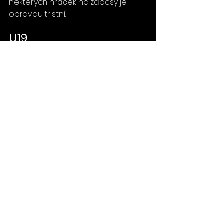
některých hráček na zápasy je 
opravdu tristní.
U19 
BK Vlci Žďár - BC Vysočina 74:58 ❌
V úterní dohrávce jsme jeli na 
horkou půdu do nedalekého Žďáru 
nad Sázavou po týdnu jarních 
prázdnin, kdy jsme se prakticky 
nesešli. To se projevilo hned v první 
čtvrtině, kdy jsme nemohli trefit koš 
a soupeř si do poločasu 
vypracoval dvacetibodové vedení. 
Poté jsme hru vyrovnali, ale na 
výhru už to nebylo. Nadále ovšem 
pracujeme na tom, že šanci v 
zápase dostane každý. Kluci se 
začínají bodově probouzet, tak 