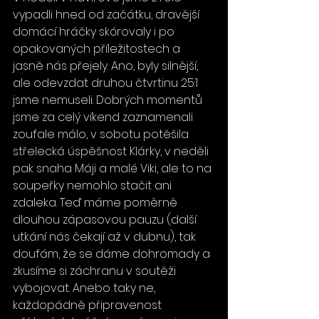
vypadli hned od začátku, dravější 
domácí hráčky skórovaly i po 
opakovaných příležitostech a 
jasně nás přejely. Ano, byly silnější, 
ale odevzdat druhou čtvrtinu 25:1 
jsme nemuseli. Dobrých momentů 
jsme za celý víkend zaznamenali 
zoufale málo, v sobotu potěšila 
střelecká úspěšnost Klárky, v neděli 
pak snaha Máji a malé Viki, ale to na 
soupeřky nemohlo stačit ani 
zdaleka. Teď máme poměrně 
dlouhou zápasovou pauzu (další 
utkání nás čekají až v dubnu), tak 
doufám, že se dáme dohromady a 
zkusíme si záchranu v soutěži 
vybojovat. Anebo taky ne, 
každopádně připravenost 