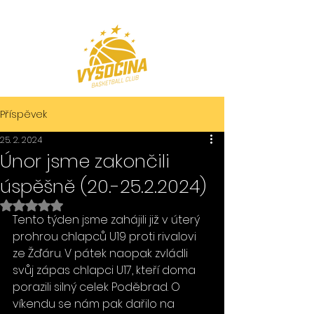
Příspěvek
25. 2. 2024
Únor jsme zakončili
úspěšně (20.-25.2.2024)
Hodnoceno NaN z 5 hvězdiček.
Tento týden jsme zahájili již v úterý 
prohrou chlapců U19 proti rivalovi 
ze Žďáru. V pátek naopak zvládli 
svůj zápas chlapci U17, kteří doma 
porazili silný celek Poděbrad. O 
víkendu se nám pak dařilo na 