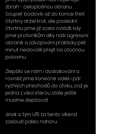
zbraň - celoplošnou obranu. 
Soupeř bodově až do konce třetí 
čtvrtiny držel krok, ale poslední 
čtvrtinu jsme již zcela ovládli, kdy 
jsme protivníkům díky naší agresivní 
obraně a zdvojování prakticky pět 
minut nedovolili přejít na útočnou 
polovinu.
Zlepšilo se nám i doskakování a 
rovněž jsme konečně viděli i pár 
rychlých přechodů do útoku, což je 
jedna z věcí, kterou stále ještě 
musíme zlepšovat.
Jinak si tým U15 za tento víkend 
zaslouží palec nahoru. 