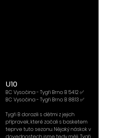
U10
BC Vysočina - Tygři Brno B 54:12 ✅
BC Vysočina - Tygři Brno B 88:13 ✅
Tygři B dorazili s dětmi z jejich 
přípravek, které začali s basketem 
teprve tuto sezonu. Nějaký náskok v 
dovednostech jsme tedy měli, Tygři 