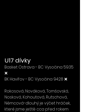
U17 dívky
Basket Ostrava - BC Vysočina 59:35 
❌
BK Havířov - BC Vysočina 94:28 ❌
Rokosová, Nováková, Tomšovská, 
Nosková, Kohoutová, Rutschová, 
Němcová-dlouhý je výčet hráček, 
které jsme ještě cca před rokem 