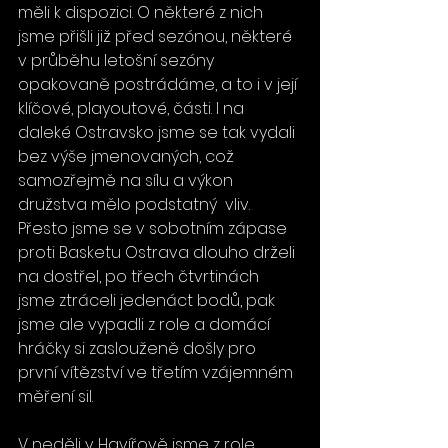
měli k dispozici. O některé z nich 
jsme přišli již před sezónou, některé 
v průběhu letošní sezóny 
opakovaně postrádáme, a to i v její 
klíčové, playoutové, části. I na 
daleké Ostravsko jsme se tak vydali 
bez výše jmenovaných, což 
samozřejmě na sílu a výkon 
družstva mělo podstatný  vliv. 
Přesto jsme se v sobotním zápase 
proti Basketu Ostrava dlouho drželi 
na dostřel, po třech čtvrtinách 
jsme ztráceli jedenáct bodů, pak 
jsme ale vypadli z role a domácí 
hráčky si zaslouženě došly pro 
první vítězství ve třetím vzájemném 
měření sil. 
V neděli v Havířově jsme z role 