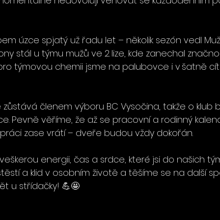
momentálně nedovolují věnovat se každodenním p
bem úzce spjatý už řadu let – několik sezón vedl Muž
ny stál u týmu mužů ve 2. lize, kde zanechal značno
pro týmovou chemii jsme na palubovce i v šatně cítil
e zůstává členem výboru BC Vysočina, takže o klub
ce. Pevně věříme, že až se pracovní a rodinný kalend
 práci zase vrátí – dveře budou vždy dokořán.
eškerou energii, čas a srdce, které jsi do našich týmů
ěstí a klid v osobním životě a těšíme se na další s
ět u střídačky! 💪🤩