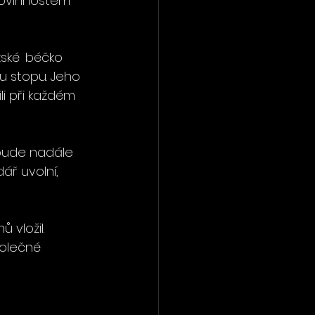
ovinnostem 
ské  béčko 
u stopu. Jeho 
i při každém 
 bude nadále 
ář uvolní, 
 vložil. 
polečné 