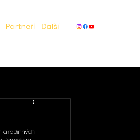
Partneři
Další
h a rodinných 