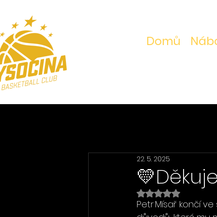
Domů
Nábo
22. 5. 2025
💛Děkuje
Hodnoceno NaN z 5 h
Petr Mísař končí ve