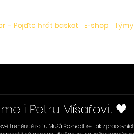
r – Pojďte hrát basket
E-shop
Týmy
me i Petru Mísařovi! 🖤
vězdiček.
 své trenérské roli u Mužů. Rozhodl se tak z pracovníc