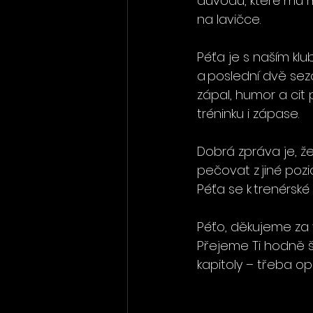
důvodů, které mu 
na lavičce.
Péťa je s naším klu
a poslední dvě sezo
zápal, humor a cit 
tréninku i zápase.
Dobrá zpráva je, ž
pečovat z jiné pozi
Péťa se k trenérské
Péťo, děkujeme za v
Přejeme Ti hodně št
kapitoly – třeba op