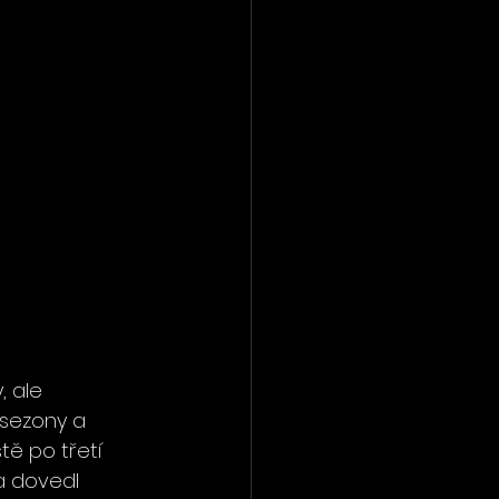
, ale 
 sezony a 
tě po třetí 
a dovedl 