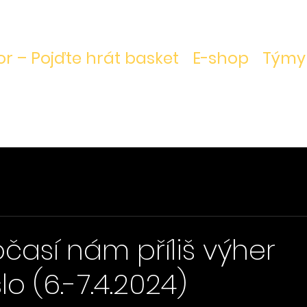
r – Pojďte hrát basket
E-shop
Týmy
časí nám příliš výher
o (6.-7.4.2024)