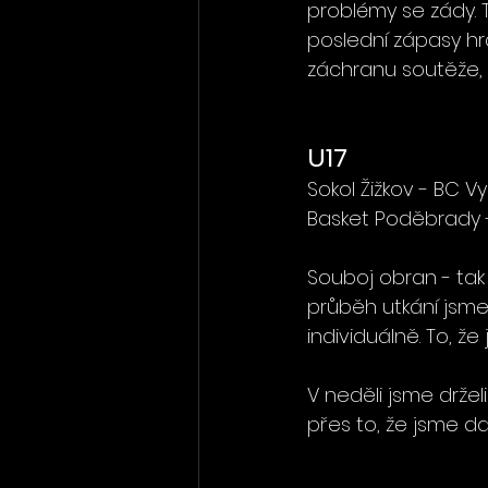
problémy se zády. 
poslední zápasy hra
záchranu soutěže,
U17 
Sokol Žižkov - BC V
Basket Poděbrady 
Souboj obran - tak
průběh utkání jsme 
individuálně. To, ž
V neděli jsme drželi
přes to, že jsme dal