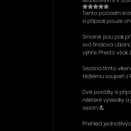
Aktualizováno:
8. 4. 2024
Hodnoceno NaN z 5 h
Tento počasím krás
si připsali pouze ch
Smolné jsou pak př
svá finálová utkání
výhře. Přesto však 
Sezóna tímto víkend
těžkému soupeři z 
Dvě porážky si přips
některé výsledky a
sezón 💪
Přehled jednotlivý