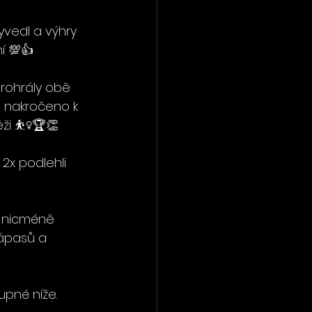
vedl a výhry 
ní 💯👍
prohrály obě 
e nakročeno k 
 ⛹️‍♀️🏆👏
2x podlehli 
7, nicméně 
ápasů a 
upné níže.