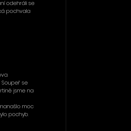
ní odehráli se 
lká pochvala 
va. 
. Soupeř se 
vrtině jsme na 
e nanašlo moc 
bylo pochyb.