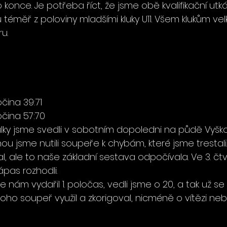
 konce. Je potřeba říct, že jsme obě kvalifikační utká
téměř z poloviny mladšími kluky U11. Všem klukům ve
u.
čina 39:71
očina 57:70
lky jsme svedli v sobotním dopoledni na půdě Vyško
u jsme nutili soupeře k chybám, které jsme trestali
jal, ale to naše základní sestava odpočívala. Ve 3. čt
ápas rozhodli.
 nám vydařil 1. poločas, vedli jsme o 20, a tak už s
Toho soupeř využil a zkorigoval, nicméně o vítězi ne