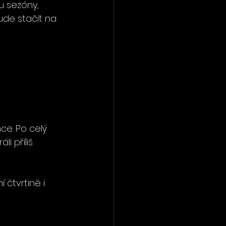
u sezóny, 
ude stačit na 
ce. Po celý 
i příliš 
 čtvrtině i 