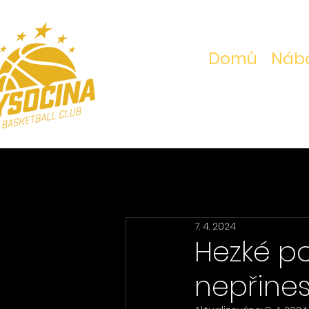
Domů
Nábo
7. 4. 2024
Hezké po
nepřinesl