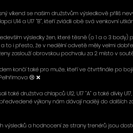
vězdiček.
ný víkend se našim družstvům výsledkově příliš nevy
lapci U14 a U17 "B", kteří zvládli obě svá venkovní utká
edevším výsledky žen, které těsně (o 1 a o 3 body) 
, a to i přesto, že v nedělní odvetě měly velmi dobř
ženy zaslouží obrovskou pochvalu za 2. místo v soutěži
em končí také pro muže, kteří ve čtvrtfinále po boji 
Pelhřimova 😢 ❌
ali také družstva chlapců U12, U17 "A" a také dívky U1
 předvedené výkony nám dávají naději do dalších z
ch výsledků a hodnocení ze strany trenérů jsou dost