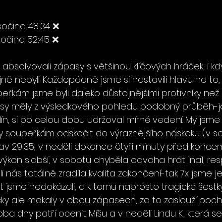
ysočina 48:34 ❌
sočina 52:45 ❌
absolvovali zápasy s většinou klíčových hráček, i kd
jně nebyli. Každopádně jsme si nastavili hlavu na to
eřkám jsme byli daleko důstojnějšími protivníky než 
asy měly z výsledkového pohledu podobný průběh-j
 Zlín, si po celou dobu udržoval mírné vedení. My jsm
y soupeřkám odskočit do výraznějšího náskoku (v s
av 29:35, v neděli dokonce čtyři minuty před koncem 
výkon slabší, v sobotu chyběla odvaha hrát 1na1, resp
i nás totálně zradila kvalita zakončení-tak 7x jsme je
 jsme nedokázali, a k tomu naprosto tragické šestky 
y ale makaly v obou zápasech, za to zaslouží pochvál
a dny patří ocenit Míšu a v neděli Lindu K., která se 