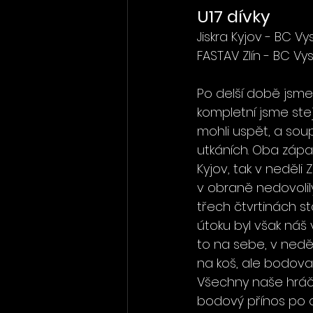
U17 dívky
Jiskra Kyjov - BC V
FASTAV Zlín - BC Vy
Po delší době jsme 
kompletní jsme ste
mohli uspět, a soup
utkáních. Oba záp
Kyjov, tak v neděli
v obraně nedovolil
třech čtvrtinách st
útoku byl však náš 
to na sebe, v neděl
na koš, ale bodovat
Všechny naše hráčk
bodový přínos po ob