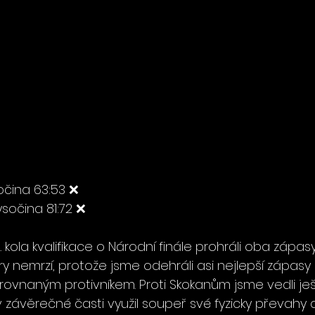
očina 63:53 ❌
ysočina 81:72 ❌ 
 kola kvalifikace o Národní finále prohráli oba zápasy
y nemrzí, protože jsme odehráli asi nejlepší zápasy
rovnaným protivníkem. Proti Skokanům jsme vedli ješ
 v závěrečné časti využil soupeř své fyzicky převahy 