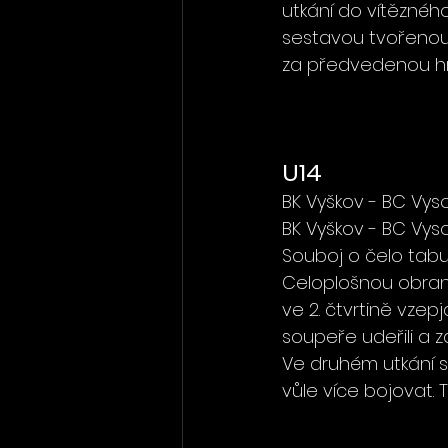
utkání do vítězného
sestavou tvořenou 
za předvedenou hr
U14
BK Vyškov - BC Vyso
BK Vyškov - BC Vys
Souboj o čelo tabu
Celoplošnou obrano
ve 2. čtvrtině vzep
soupeře udeřili a z
Ve druhém utkání se
vůle více bojovat. 