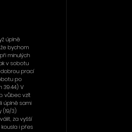
yž úplně 
, že bychom 
při minulých 
ak v sobotu 
e dobrou prací 
obotu po 
39:44). V 
. vůbec vzít 
li úplně sami 
(19/3). 
it, za vyšší 
kousla i přes 