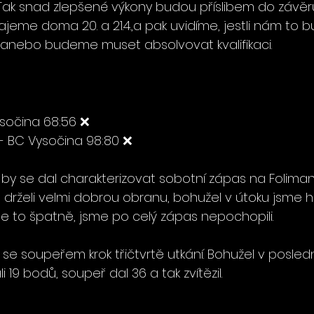
Tak snad zlepšené výkony budou příslibem do závěr
jeme doma 20. a 21.4.,a pak uvidíme, jestli nám to b
 anebo budeme muset absolvovat kvalifikaci.
ysočina 68:56 ❌
- BC Vysočina 98:80 ❌
 by se dal charakterizovat sobotní zápas na Foliman
drželi velmi dobrou obranu, bohužel v útoku jsme hrál
e je to špatně, jsme po celý zápas nepochopili.
 se soupeřem krok třičtvrtě utkání. Bohužel v poslední
i 19 bodů, soupeř dal 36 a tak zvítězil.