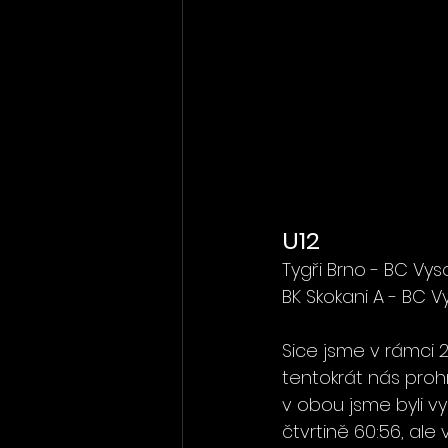
U12
Tygři Brno - BC Vys
BK Skokani A - BC V
Sice jsme v rámci 2.
tentokrát nás prohr
v obou jsme byli vy
čtvrtině 60:56, ale