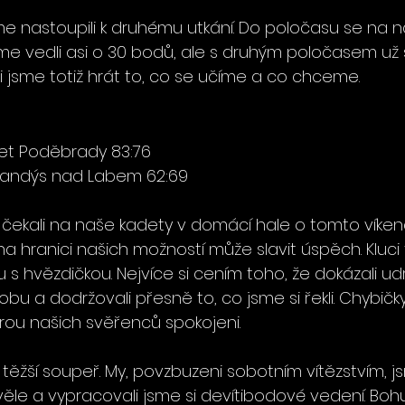
me nastoupili k druhému utkání. Do poločasu se na na
 jsme vedli asi o 30 bodů, ale s druhým poločasem už 
 jsme totiž hrát to, co se učíme a co chceme.
ket Poděbrady 83:76
Brandýs nad Labem 62:69
i čekali na naše kadety v domácí hale o tomto víkend
na hranici našich možností může slavit úspěch. Kluci
u s hvězdičkou. Nejvíce si cením toho, že dokázali u
u a dodržovali přesně to, co jsme si řekli. Chybičky 
hrou našich svěřenců spokojeni. 
tě těžší soupeř. My, povzbuzeni sobotním vítězstvím, 
věle a vypracovali jsme si devítibodové vedení. Boh