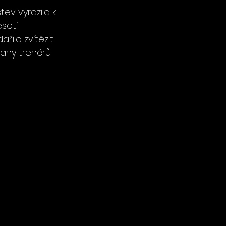
ev vyrazila k 
seti 
řilo zvítězit 
rany trenérů 