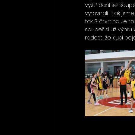
vystřídání se soupeř
vyrovnali. I tak jsm
tak 3. čtvrtina. Je 
soupeř si už výhru
radost, že kluci boj