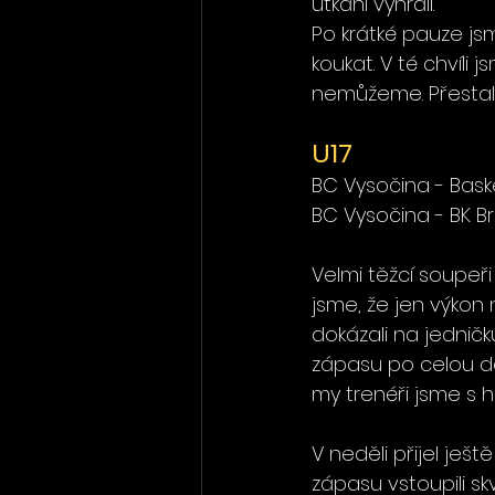
utkání vyhráli. 
Po krátké pauze js
koukat. V té chvíli
nemůžeme. Přestali
U17 
BC Vysočina - Bas
BC Vysočina - BK 
Velmi těžcí soupeř
jsme, že jen výkon 
dokázali na jedničk
zápasu po celou dob
my trenéři jsme s 
V neděli přijel ješ
zápasu vstoupili sk