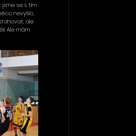
ž jsme se s tím 
 něco nevyšlo, 
 stahovat, ale 
li. Ale mám 