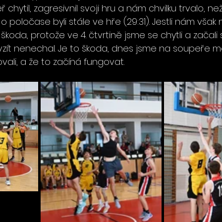
 chytil, zagresivnil svoji hru a nám chvilku trvalo, ne
e o poločase byli stále ve hře (29:31). Jestli nám však
to škoda, protože ve 4. čtvrtině jsme se chytli a začali
 vzít nenechal. Je to škoda, dnes jsme na soupeře mě
ovali, a že to začíná fungovat.