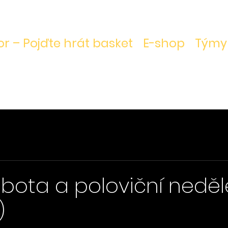
r – Pojďte hrát basket
E-shop
Týmy
bota a poloviční neděl
)
vězdiček.