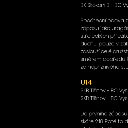
BK Skokani B - BC V
Počáteční obava z b
zápasu jako uragán
střeleckých přílež
duchu, pouze v zako
zaslouží celé druž
směrem dopředu. Po
za nepříznivého sta
U14
SKB Tišnov - BC Vys
SKB Tišnov - BC Vys
Do prvního zápasu j
skóre 2:18. Poté to