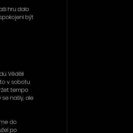
ši hru dalo 
spokojeni být 
u. Věděli 
 to v sobotu 
držet tempo 
se našly, ale 
jsme do 
užel po 