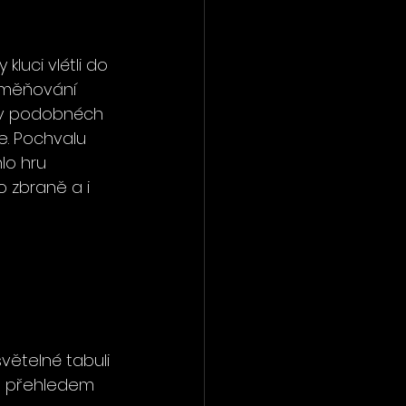
luci vlétli do 
oměňování 
l v podobnéch 
e. Pochvalu 
lo hru 
 zbraně a i 
větelné tabuli 
 s přehledem 