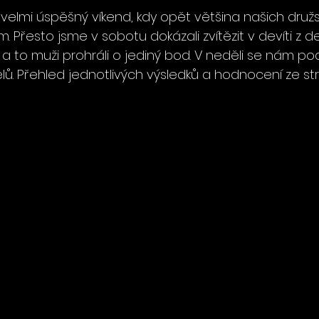
lmi úspěšný víkend, kdy opět většina našich družst
Přesto jsme v sobotu dokázali zvítězit v devíti z de
 to muži prohráli o jediný bod. V neděli se nám poda
lů. Přehled jednotlivých výsledků a hodnocení ze st