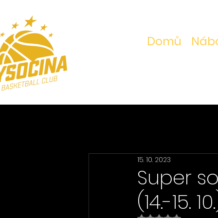
Domů
Nábo
15. 10. 2023
Super so
(14.-15. 10.
Hodnoceno NaN z 5 h