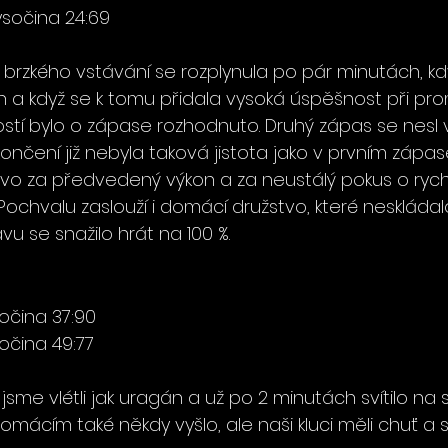
ysočina 24:69
rzkého vstávání se rozplynula po pár minutách, kdy k
 a když se k tomu přidala vysoká úspěšnost při pr
itostí bylo o zápase rozhodnuto. Druhý zápas se nes
nčení již nebyla taková jistota jako v prvním zápas
stvo za předvedený výkon a za neustálý pokus o rych
chvalu zaslouží i domácí družstvo, které neskládalo
vu se snažilo hrát na 100 %.
očina 37:90
očina 49:77
sme vlétli jak uragán a už po 2 minutách svítilo na s
 domácím také někdy vyšlo, ale naši kluci měli chuť a