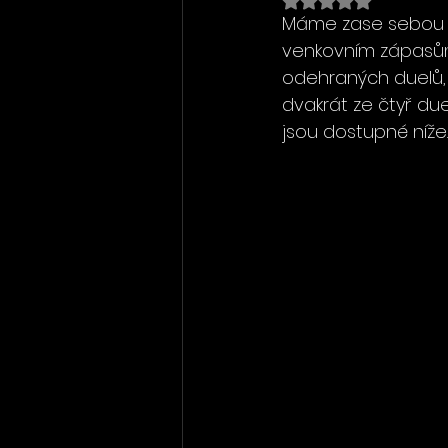
Máme zase sebou ve
venkovním zápasům. 
odehraných duelů, a
dvakrát ze čtyř due
jsou dostupné níže.