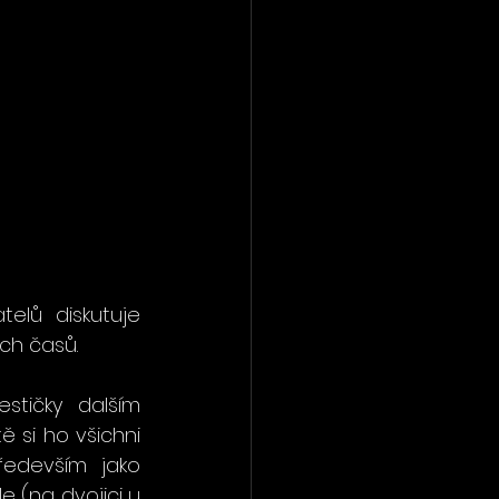
lů diskutuje 
ch časů.
stičky dalším 
 si ho všichni 
edevším jako 
 (na dvojici u 