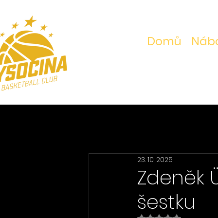
Domů
Nábo
23. 10. 2025
Zdeněk 
šestku
Hodnoceno NaN z 5 h