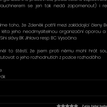
Bauchnerem se jen tak nedá zapomenout) i re
žíme toho, že Zdeněk patřil mezi zakládající členy 
á léta jeho neodmyslitelnou organizační oporou a
 Síni slávy BK Jihlava resp. BC Vysočina.
l to štěstí, že jsem proti němu mohl hrát sout
skutovat o jeho rozhodnutích z pozice rozhodčího.
.
vák
Hodnoceno 0 z 5 hvězdi
Zatím žádné hodn