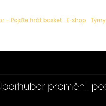
r – Pojďte hrát basket
E-shop
Týmy
Überhuber proměnil pos
vězdiček.