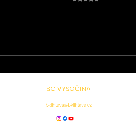
BC VYSOČINA
bkjihlava@bkjihlava.cz