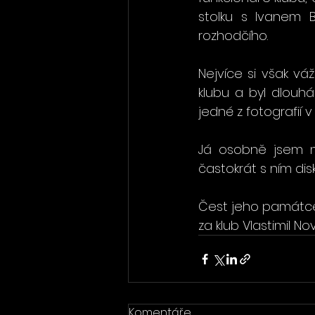
stolku s Ivanem 
rozhodčího.
Nejvíce si však vá
klubu a byl dlouh
jedné z fotografií v
Já osobně jsem mě
častokrát s ním di
Čest jeho památce
za klub Vlastimil No
Komentáře