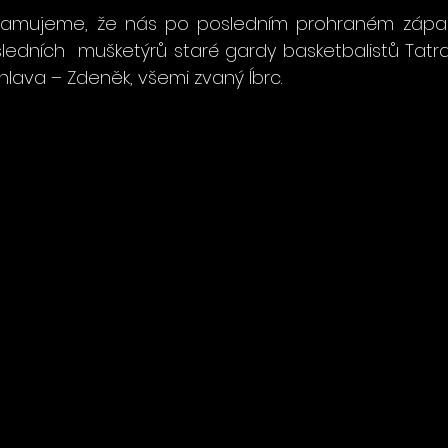
amujeme, že nás po posledním prohraném zápas
sledních  mušketýrů staré gardy basketbalistů Tatr
hlava – Zdeněk, všemi zvaný Íbrc. 