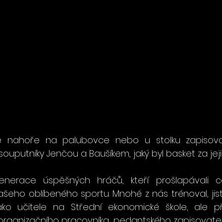
nahoře na palubovce nebo u stolku zapisovate
ouputníky Jenčou a Baušíkem, jaký byl basket za jeji
enerace úspěšných hráčů, kteří prošlapávali ce
eho oblíbeného sportu. Mnohé z nás trénoval, jistě
ko učitele na Střední ekonomické škole, ale př
 organizačního pracovníka, pedantského zapisovatele