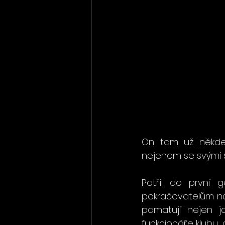
On tam už někde 
nejenom se svými s
Patřil do první g
pokračovatelům naš
pamatují nejen ja
funkcionáře klubu,