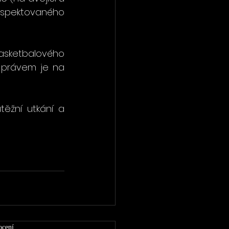
spektovaného 
Basketbalového 
 právem je na 
ěžní utkání a 
ček.
ocení