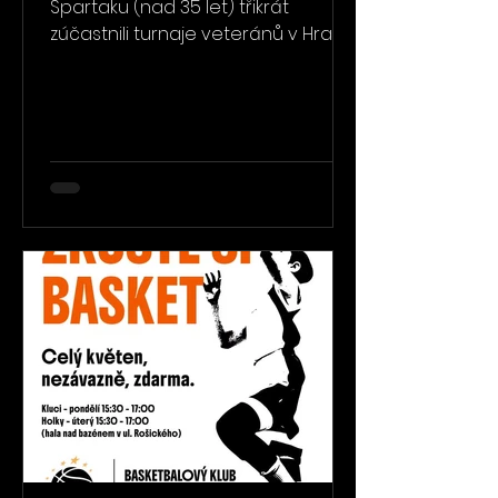
Spartaku (nad 35 let) třikrát
zúčastnili turnaje veteránů v Hradci
Králové. Hned první účast proměnili
v překvapivé vítězství. Tým pod
vedením hrajícího trenéra Jenči
Novotného ve složení Jirka Beránek
(Beric) - 84, Jindra Juříček (Burža) -
18, dr. Jiří Mišák (Liga) - 15, Zdeněk
Überhuber (Íbrc) - 23, Karel Mokříš
(Kadela) - 36, Honza Beneš (Benzín)
- 10 a Jarda Kovářů – 1 ve skupině
porazil Slavii Pardubice 53:42, pak
Sokol Slezské Předměstí Hradec