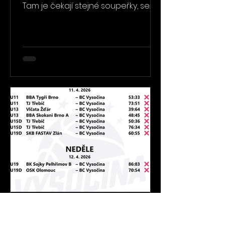
Tam je čekají stejné soupeřky, se
kterými minulý rok těsně vypadly v
semifinále a před dvěmi lety
prohrály v dramatickém finále. Tak
věříme, že na třetí pokus již vše
dopadne v náš prospěch 💪⛹️‍♀️
Kromě žen si o víkendu jednu výhru
připsala také naše 2 mixová
družstva U10 a U12 👍 Naopak bez
výhry zakončili víkend chlapci U14 i
chlapci U17. U10 mix BC Vysočina –
BBK Blansko 64:43 ✅ BC Vysočina -
Vlčata Žďár 3
12. 4.