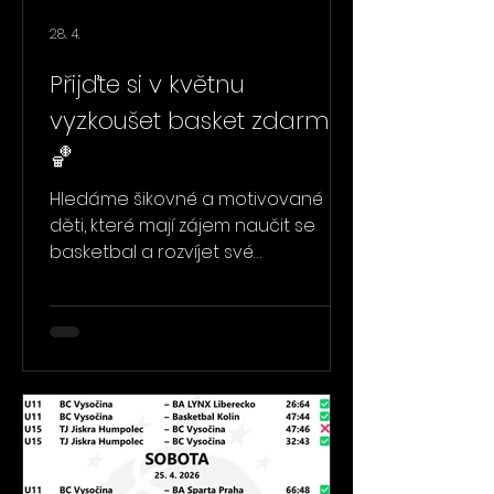
28. 4.
Přijďte si v květnu
vyzkoušet basket zdarma!
🏀
Hledáme šikovné a motivované
děti, které mají zájem naučit se
basketbal a rozvíjet své
dovednosti. Přijďte se podívat
nebo si to rovnou vyzkoušet, a to v
květnu zcela zdarma. Trénujeme v
hale nad bazénem v ul. Rošického.
Přijďte se mrknout na trénink: Kluci –
pondělí 15:30 – 17:00 Holky –úterý
15:30 – 17:00 Jak to probíhá Všichni
prochází přípravkou. Děti se
pořádně rozhýbají a rozběhají,