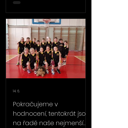
osobního rozvoje velmi úspěšná.
Během celého roku hráči a hráčky
prokázali velkou chuť pracovat,
zlepšovat se a společně posouvat
tým vpřed. Výsledkem bylo nejen
výrazné zlepšení herních
dovedností, ale také vytvoření
silného kolektivu, který dokázal
důstojně reprezentovat náš klub
na nejvyšší republikové úrovni. Velk
14. 6.
Pokračujeme v
hodnocení, tentokrát jsou
na řadě naše nejmenší