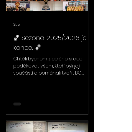
31. 5.
🏀 Sezona 2025/2026 je u
konce. 🏀
Chtěli bychom z celého srdce
poděkovat všem, kteří byli její
součástí a pomáhali tvořit BC
Vysočina nejen na hřišti, ale i mimo
něj. 🖤💛🤍 Velké díky patří našim
hráčům za bojovnost, energii a
reprezentaci klubu během celé
sezony. Děkujeme trenérům a
realizačním týmům za čas,
trpělivost a obrovské nasazení.
Obrovské poděkování patří také