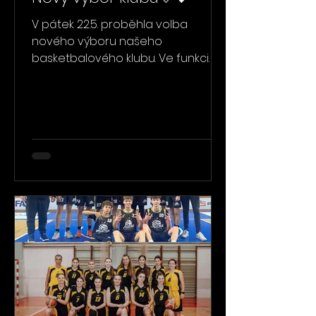
V pátek 22.5. proběhla volba
nového výboru našeho
basketbalového klubu. Ve funkci
předsedy pokračuje Jakub Plánka.
Ve výboru nadále zůstávají také
Petr Pešout, Martin Novák a Petr
Mísař. Novými členy výboru se stali
Tomáš Kopečný a Michal Sedmík.🙂
Rádi bychom zároveň poděkovali
Petrovi Rokosovi a Pavlu Číhovi za
jejich dosavadní práci a nasazení
ve výboru – jejich působení tímto
končí.🙏