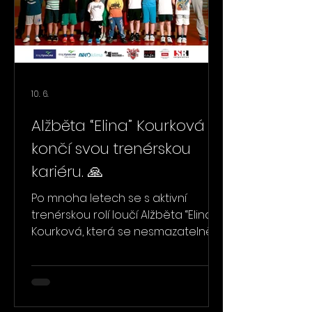
skutečnost, že většina hráčů
přípravky je již připravena
posunout se do vyšš
10. 6.
Alžběta “Elina” Kourková
končí svou trenérskou
kariéru. 🙏
Po mnoha letech se s aktivní
trenérskou rolí loučí Alžběta “Elina”
Kourková, která se nesmazatelně
zapsala do historie jihlavského
basketbalu. Dlouhodobě se
věnovala především basketbalové
přípravce a dívčím kategoriím, kde