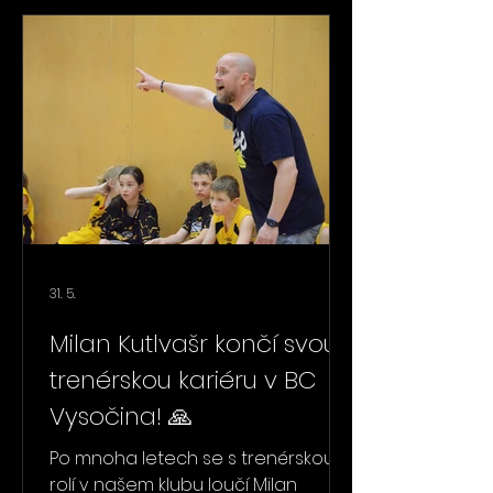
trpělivě a s obrovským nasazením
formovala první basketbalové
kroky mnoha mladých hráček a
hráčů. V Jihlavě sama strávila řadu
let také jako hráčka pod vedením
Vlasty Nováka. Společně tehdy
dosáhli výrazného úspěchu, kdy jim
jen těsně unikl postup do 2. li
31. 5.
Milan Kutlvašr končí svou
trenérskou kariéru v BC
Vysočina! 🙏
Po mnoha letech se s trenérskou
rolí v našem klubu loučí Milan