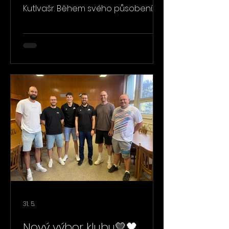
Kutlvašr. Během svého působení
vedl desítky mladých basketbalistů,
předával jim nejen basketbalové
dovednosti, ale také hodnoty, které
jim pomohou v životě i mimo
palubovku. V posledních sezónách
vedl společně s Petrem Rokosem
jednu hráčskou generaci od
kategorie U10 až do U15. Byl tak
součástí jejich basketbalových
začátků, sportovního růstu i mnoha
nezapomenutelných zážitků. Nyní
se rozhodl své působení u BC Vys
31. 5.
Nový výbor klubu💛🖤