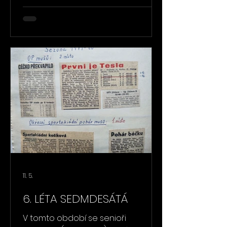
část jeho pamětí k dokreslení
situace v tomto období. Jiný věrný
klubista bohužel v záznamech o
činnosti nepokračuje, takže já jsem
zřejmě tím posledním, který našel
čas všechny baskeťáky seznámit s
minulostí klubu. Jiná doba a psaná
kronika už je nahrazována miliony
informací ve virtuálním světě.
Dnešní generace by přenos kro
11. 5.
6. LÉTA SEDMDESÁTÁ
V tomto období se senioři