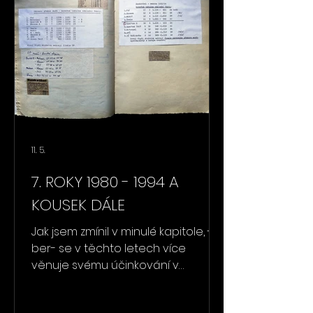
rodičům za podporu, dopravu,
fandění a vše, co pro klub během
roku děláte. Stejně tak si nesmírně
vážíme našich fanoušků, kteří
vytvářeli s
11. 5.
7. ROKY 1980 - 1994 A
KOUSEK DÁLE
Jak jsem zmínil v minulé kapitole, -
ber- se v těchto letech více
věnuje svému účinkování v
družstvu EKONOMu a okresním
přeboru. Využil jsem proto jinou