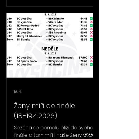
sebou mají také chlapci U13, kteří
dvakrát doma zvítězili nad
soupeřem z Humpolce. S tím se v
pátek utkali také chlapci U15 a
dokázali jednou zvítězit. Na poslední
víkend si nechaly svou první (ale
zaslouženou) výhru děvčata U19
19. 4.
Ženy míří do finále
(18.-19.4.2026)
Sezóna se pomalu blíží do svého
finále a tam míří i naše ženy 👏😍