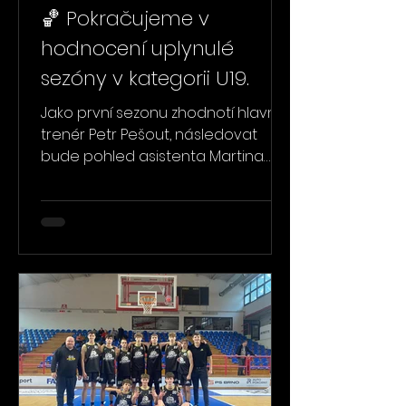
🏀 Pokračujeme v
hodnocení uplynulé
sezóny v kategorii U19.
Jako první sezonu zhodnotí hlavní
trenér Petr Pešout, následovat
bude pohled asistenta Martina
Hořínka a celou sérii uzavře
hodnocení od samotných hráčů.
Přejeme příjemné čtení!🤍 Na
kategorii U19 se vždycky těším.
Letošní ambice byly vysoké, ale
bohužel se nám je nepodařilo
naplnit. Vázla komunikace a je s
podivem, že prakticky bez tréninku
jsme dokázali ligovou soutěž
zachránit. Někteří hráči by si měli
sáhnout do svědomí, co udělali