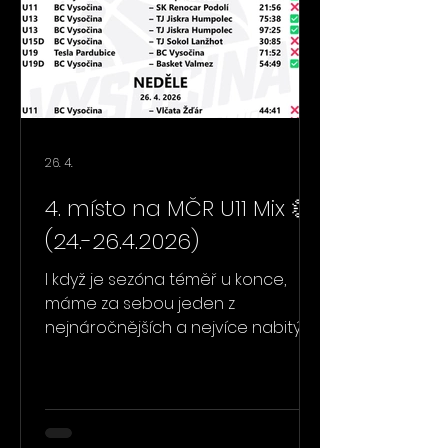
seznámí s míčem a prvními
basketbalovými dovednostmi.
Máte nezávazný měsíc na
zkušenou –
26. 4.
4. místo na MČR U11 Mix 👏
(24.-26.4.2026)
I když je sezóna téměř u konce,
máme za sebou jeden z
nejnáročnějších a nejvíce nabitých
víkendů. Tou hlavní událostí je
skvělé 4. místo Mixu U11 na
Mistrovství České republiky, ke
kterému se ještě v průběhu dalších
dní vrátíme 😍👏 Úspěšný víkend za